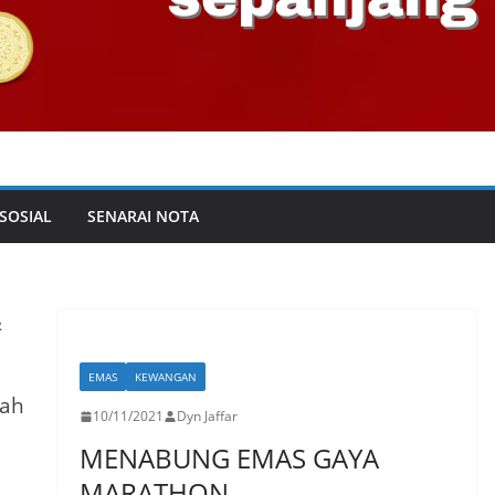
 SOSIAL
SENARAI NOTA
&
EMAS
KEWANGAN
lah
10/11/2021
Dyn Jaffar
MENABUNG EMAS GAYA
MARATHON