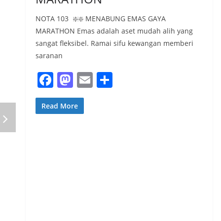
-
NOTA 103 ❇️❇️ MENABUNG EMAS GAYA
MARATHON Emas adalah aset mudah alih yang
sangat fleksibel. Ramai sifu kewangan memberi
saranan
F
M
E
S
a
a
m
h
c
st
ai
ar
Read More
e
o
l
e
b
d
o
o
o
n
k