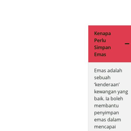
Kenapa
Perlu
Simpan
Emas
Emas adalah
sebuah
‘kenderaan’
kewangan yang
baik. Ia boleh
membantu
penyimpan
emas dalam
mencapai