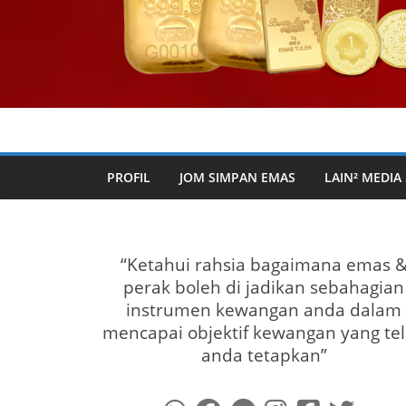
PROFIL
JOM SIMPAN EMAS
LAIN² MEDIA
“Ketahui rahsia bagaimana emas 
perak boleh di jadikan sebahagian
instrumen kewangan anda dalam
mencapai objektif kewangan yang te
anda tetapkan”
fab
fab
fab
fab
fab
fab