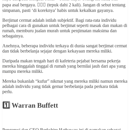
papa asal bergaya. 🤦🏻‍♂️ (tepuk dahi 2 kali). Jangan di sebut tentang
simpanan, pasti ‘di koreknya’ habis untuk kekalkan gayanya.
Berjimat cermat adalah istilah subjektif. Bagi rata-rata individu
pelbagai cara di gunakan untuk berjimat seperti masak dan makan di
rumah, memburu jualan murah untuk penjimatan maksima dan
sebagainya.
Anehnya, beberapa individu terkaya di dunia sangat berjimat cermat
dan tidak berbelanja sejajar dengan kekayaan mereka miliki.
Daripada makan tengah hari di kafeteria pejabat bersama pekerja
mereka hinggalah tinggal di rumah yang bernilai jauh dari apa yang
mampu mereka miliki.
Mereka bukanlah “kufur” nikmat yang mereka miliki namun mereka
adalah individu yang tidak gemar berbelanja pada perkara tidak
perlu.
1️⃣
Warran Buffett
Pengerusi dan CEO Berkshire Hathaway ini di namakan sebagai