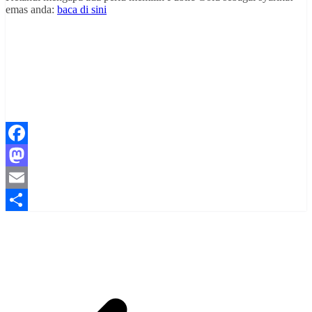
emas anda:
baca di sini
Facebook
Mastodon
Email
Share