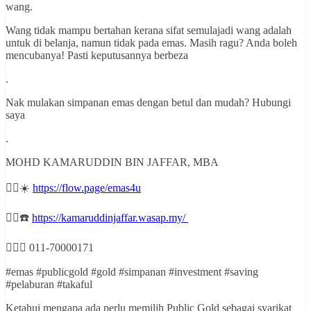
wang.
Wang tidak mampu bertahan kerana sifat semulajadi wang adalah
untuk di belanja, namun tidak pada emas. Masih ragu? Anda boleh
mencubanya! Pasti keputusannya berbeza
.
Nak mulakan simpanan emas dengan betul dan mudah? Hubungi
saya
.
MOHD KAMARUDDIN BIN JAFFAR, MBA
👉🏻☀️
https://flow.page/emas4u
👉🏻☎️
https://kamaruddinjaffar.wasap.my/
👉🏻📞 011-70000171
#emas #publicgold #gold #simpanan #investment #saving
#pelaburan #takaful
Ketahui mengapa ada perlu memilih Public Gold sebagai syarikat