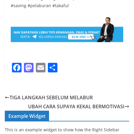
#saving #pelaburan #takaful
F
M
E
S
a
a
m
h
c
st
ai
ar
e
o
l
e
TIGA LANGKAH SEBELUM MELABUR
b
d
UBAH CARA SUPAYA KEKAL BERMOTIVASI
o
o
Example Widget
o
n
This is an example widget to show how the Right Sidebar