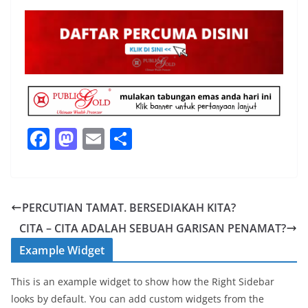
F
M
E
S
a
a
m
h
c
st
ai
ar
e
o
l
e
PERCUTIAN TAMAT. BERSEDIAKAH KITA?
b
d
CITA – CITA ADALAH SEBUAH GARISAN PENAMAT?
o
o
Example Widget
o
n
This is an example widget to show how the Right Sidebar
k
looks by default. You can add custom widgets from the