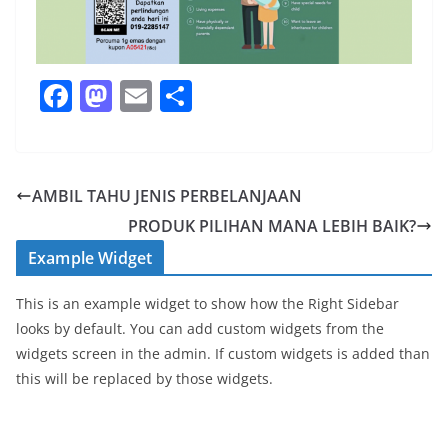
F
M
E
S
a
a
m
h
c
st
ai
ar
e
o
l
e
AMBIL TAHU JENIS PERBELANJAAN
b
d
PRODUK PILIHAN MANA LEBIH BAIK?
o
o
Example Widget
o
n
This is an example widget to show how the Right Sidebar
k
looks by default. You can add custom widgets from the
widgets screen in the admin. If custom widgets is added than
this will be replaced by those widgets.