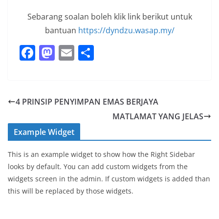
Sebarang soalan boleh klik link berikut untuk
bantuan
https://dyndzu.wasap.my/
F
M
E
S
a
a
m
h
c
st
ai
ar
e
o
l
e
4 PRINSIP PENYIMPAN EMAS BERJAYA
b
d
MATLAMAT YANG JELAS
o
o
Example Widget
o
n
This is an example widget to show how the Right Sidebar
k
looks by default. You can add custom widgets from the
widgets screen in the admin. If custom widgets is added than
this will be replaced by those widgets.